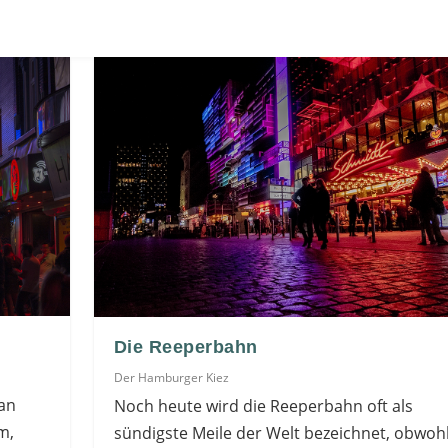
Die Reeperbahn
Der Hamburger Kiez
 an
Noch heute wird die Reeperbahn oft als
m,
sündigste Meile der Welt bezeichnet, obwoh