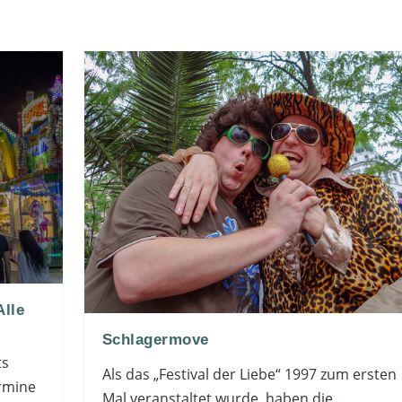
lle
Schlagermove
ts
Als das „Festival der Liebe“ 1997 zum ersten
ermine
Mal veranstaltet wurde, haben die...