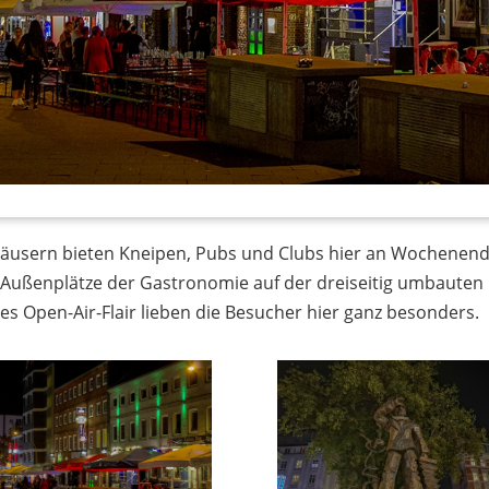
äusern bieten Kneipen, Pubs und Clubs hier an Wochenen
Außenplätze der Gastronomie auf der dreiseitig umbauten Fr
ses Open-Air-Flair lieben die Besucher hier ganz besonders.