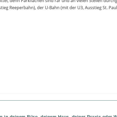
ttel, denn Parkflächen sind rar und an vielen Stellen durch
stieg Reeperbahn), der U-Bahn (mit der U3, Ausstieg St. Pauli
 in deinem Büro, deinem Haus, deiner Praxis oder