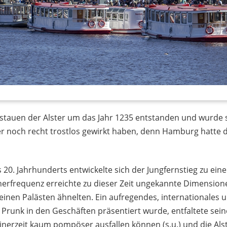
fstauen der Alster um das Jahr 1235 entstanden und wurde s
aber noch recht trostlos gewirkt haben, denn Hamburg hatte 
 20. Jahrhunderts entwickelte sich der Jungfernstieg zu ei
herfrequenz erreichte zu dieser Zeit ungekannte Dimension
inen Palästen ähnelten. Ein aufregendes, internationales u
Prunk in den Geschäften präsentiert wurde, entfaltete sei
inerzeit kaum pompöser ausfallen können (s.u.) und die Al